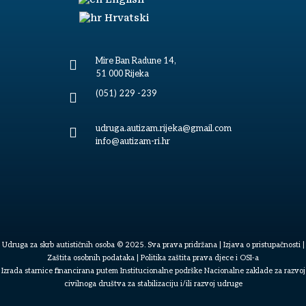
Hrvatski
Mire Ban Radune 14,

51 000 Rijeka
(051) 229 -239

udruga.autizam.rijeka@gmail.com

info@autizam-ri.hr
Udruga za skrb autističnih osoba © 2025. Sva prava pridržana |
Izjava o pristupačnosti
|
Zaštita osobnih podataka
|
Politika zaštita prava djece i OSI-a
Izrada starnice financirana putem Institucionalne podrške Nacionalne zaklade za razvoj
civilnoga društva za stabilizaciju i/ili razvoj udruge