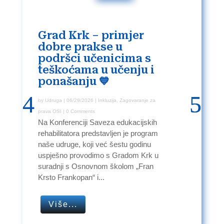
Grad Krk – primjer
dobre prakse u
podršci učenicima s
teškoćama u učenju i
ponašanju 💙
by
Udruga
Udruga
|
06/29/2026
05/27/2026
|
Inkluzija
Obiteljska mreža
,
Zagovaranje za
prava OSI
| 0 Comments
Na Konferenciji Saveza edukacijskih
rehabilitatora predstavljen je program
naše udruge, koji već šestu godinu
uspješno provodimo s Gradom Krk u
suradnji s Osnovnom školom „Fran
Krsto Frankopan“ i...
Više...