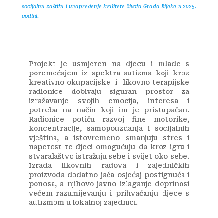
socijalnu zaštitu i unapređenje kvalitete života Grada Rijeke u 2025.
godini.
Projekt je usmjeren na djecu i mlade s
poremećajem iz spektra autizma koji kroz
kreativno‑okupacijske i likovno‑terapijske
radionice dobivaju siguran prostor za
izražavanje svojih emocija, interesa i
potreba na način koji im je pristupačan.
Radionice potiču razvoj fine motorike,
koncentracije, samopouzdanja i socijalnih
vještina, a istovremeno smanjuju stres i
napetost te djeci omogućuju da kroz igru i
stvaralaštvo istražuju sebe i svijet oko sebe.
Izrada likovnih radova i zajedničkih
proizvoda dodatno jača osjećaj postignuća i
ponosa, a njihovo javno izlaganje doprinosi
većem razumijevanju i prihvaćanju djece s
autizmom u lokalnoj zajednici.