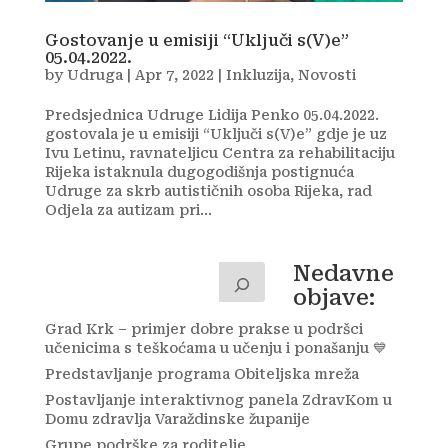
Gostovanje u emisiji “Uključi s(V)e”
05.04.2022.
by
Udruga
|
Apr 7, 2022
|
Inkluzija
,
Novosti
Predsjednica Udruge Lidija Penko 05.04.2022.
gostovala je u emisiji “Uključi s(V)e” gdje je uz
Ivu Letinu, ravnateljicu Centra za rehabilitaciju
Rijeka istaknula dugogodišnja postignuća
Udruge za skrb autističnih osoba Rijeka, rad
Odjela za autizam pri...
Nedavne
objave:
Grad Krk – primjer dobre prakse u podršci
učenicima s teškoćama u učenju i ponašanju 💙
Predstavljanje programa Obiteljska mreža
Postavljanje interaktivnog panela ZdravKom u
Domu zdravlja Varaždinske županije
Grupe podrške za roditelje