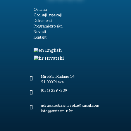
O nama
Godišnji izvještaji
Dokumenti
Programi/projekti
Novosti
Kontakt
English
Hrvatski
Mire Ban Radune 14,

51 000 Rijeka
(051) 229 -239

udruga.autizam.rijeka@gmail.com

info@autizam-ri.hr