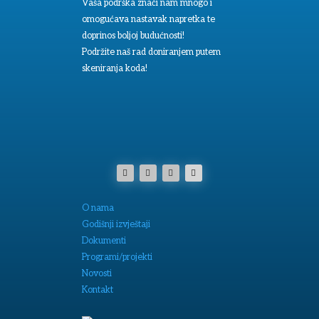
Vaša podrška znači nam mnogo i
omogućava nastavak napretka te
doprinos boljoj budućnosti!
Podržite naš rad doniranjem putem
skeniranja koda!
O nama
Godišnji izvještaji
Dokumenti
Programi/projekti
Novosti
Kontakt