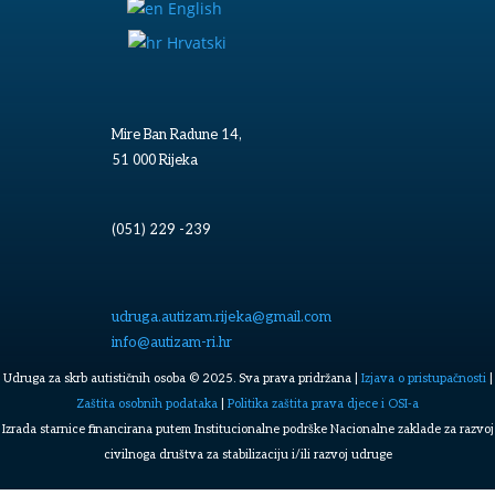
English
Hrvatski
Mire Ban Radune 14,
51 000 Rijeka
(051) 229 -239
udruga.autizam.rijeka@gmail.com
info@autizam-ri.hr
Udruga za skrb autističnih osoba © 2025. Sva prava pridržana |
Izjava o pristupačnosti
|
Zaštita osobnih podataka
|
Politika zaštita prava djece i OSI-a
Izrada starnice financirana putem Institucionalne podrške Nacionalne zaklade za razvoj
civilnoga društva za stabilizaciju i/ili razvoj udruge