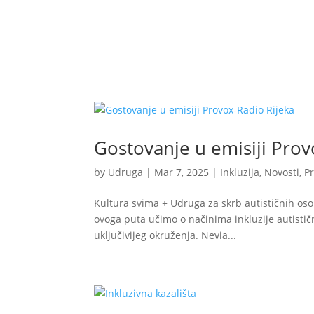
Udruga
Program i proje
Gostovanje u emisiji Prov
by
Udruga
|
Mar 7, 2025
|
Inkluzija
,
Novosti
,
P
Kultura svima + Udruga za skrb autističnih oso
ovoga puta učimo o načinima inkluzije autisti
uključivijeg okruženja. Nevia...