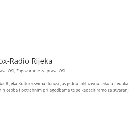
kti
Autizam
Rana intervencija
Novosti
O nam
ox-Radio Rijeka
rava OSI
,
Zagovaranje za prava OSI
ba Rijeka Kultura svima donosi još jednu inkluzivnu ćakulu i edukac
čnih osoba i potrebnim prilagodbama te se kapacitiramo za stvaran