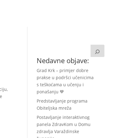
a
Kontakt
Zavolontiraj!
Nedavne objave:
Grad Krk – primjer dobre
prakse u podršci učenicima
s teškoćama u učenju i
iju,
ponašanju 💙
je
Predstavljanje programa
Obiteljska mreža
Postavljanje interaktivnog
panela ZdravKom u Domu
zdravlja Varaždinske