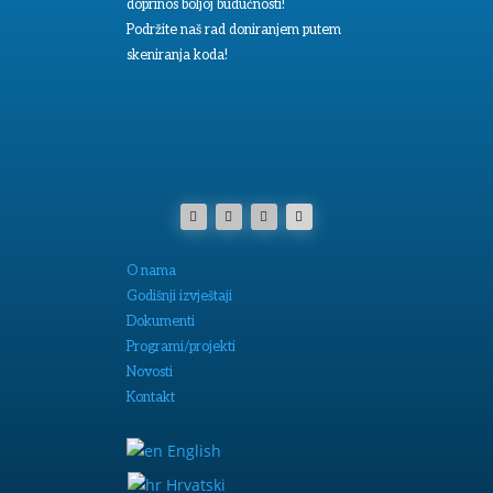
doprinos boljoj budućnosti!
Podržite naš rad doniranjem putem
skeniranja koda!
O nama
Godišnji izvještaji
Dokumenti
Programi/projekti
Novosti
Kontakt
English
Hrvatski