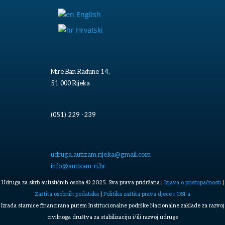
English
Hrvatski
Mire Ban Radune 14,
51 000 Rijeka
(051) 229 -239
udruga.autizam.rijeka@gmail.com
info@autizam-ri.hr
Udruga za skrb autističnih osoba © 2025. Sva prava pridržana |
Izjava o pristupačnosti
|
Zaštita osobnih podataka
|
Politika zaštita prava djece i OSI-a
Izrada starnice financirana putem Institucionalne podrške Nacionalne zaklade za razvoj
civilnoga društva za stabilizaciju i/ili razvoj udruge