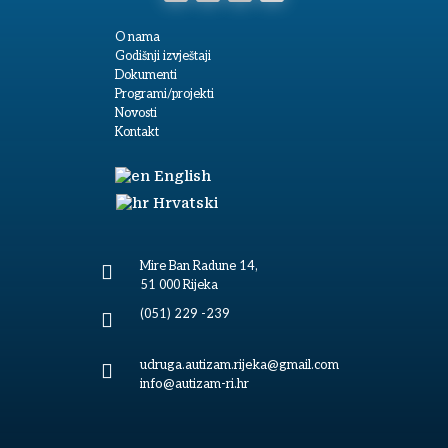
O nama
Godišnji izvještaji
Dokumenti
Programi/projekti
Novosti
Kontakt
English
Hrvatski
Mire Ban Radune 14,

51 000 Rijeka
(051) 229 -239

udruga.autizam.rijeka@gmail.com

info@autizam-ri.hr