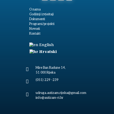
O nama
Godišnji izvještaji
Dokumenti
Programi/projekti
Novosti
Kontakt
English
Hrvatski
Mire Ban Radune 14,

51 000 Rijeka
(051) 229 -239

udruga.autizam.rijeka@gmail.com

info@autizam-ri.hr