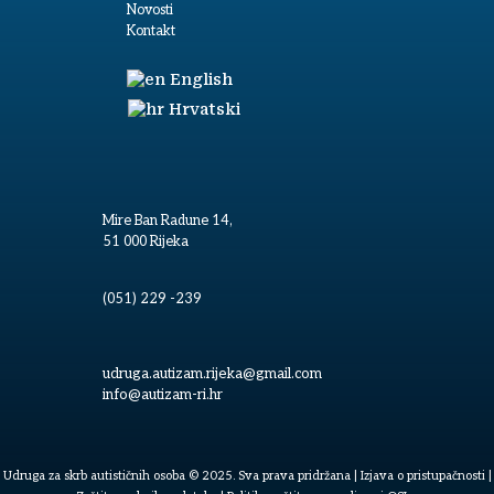
Novosti
Kontakt
English
Hrvatski
Mire Ban Radune 14,
51 000 Rijeka
(051) 229 -239
udruga.autizam.rijeka@gmail.com
info@autizam-ri.hr
Udruga za skrb autističnih osoba © 2025. Sva prava pridržana |
Izjava o pristupačnosti
|