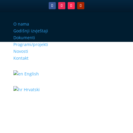
O nama
Godišnji izvještaji
Dokumenti
Programi/projekti
Novosti
Kontakt
English
Hrvatski
Mire Ban Radune 14,