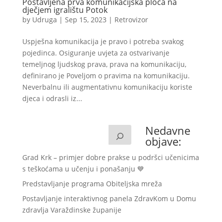
Postavljena prva komunikacijska ploča na
dječjem igralištu Potok
by
Udruga
|
Sep 15, 2023
|
Retrovizor
Uspješna komunikacija je pravo i potreba svakog
pojedinca. Osiguranje uvjeta za ostvarivanje
temeljnog ljudskog prava, prava na komunikaciju,
definirano je Poveljom o pravima na komunikaciju.
Neverbalnu ili augmentativnu komunikaciju koriste
djeca i odrasli iz...
Nedavne
objave:
Grad Krk – primjer dobre prakse u podršci učenicima
s teškoćama u učenju i ponašanju 💙
Predstavljanje programa Obiteljska mreža
Postavljanje interaktivnog panela ZdravKom u Domu
zdravlja Varaždinske županije