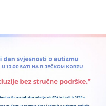
kti
Autizam
Rana intervencija
Novosti
O nam