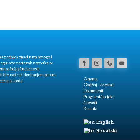
ša podrška znači nam mnogo i
ogućava nastavak napretka te
rinos boljoj budućnosti!
držite naš rad doniranjem putem
O nama
eniranja koda!
Godišnji izvještaji
Dokumenti
Programi/projekti
Novosti
Kontakt
English
Hrvatski