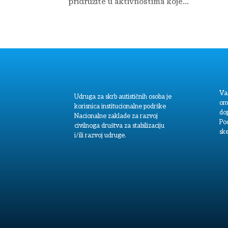
pridružite u aktivnostima koje...
Va
Udruga za skrb autističnih osoba je
om
korisnica institucionalne podrške
dop
Nacionalne zaklade za razvoj
Po
civilnoga društva za stabilizaciju
sk
i/ili razvoj udruge.