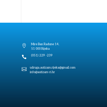
Mire Ban Radune 14,

51 000 Rijeka
(051) 229 -239

udruga.autizam.rijeka@gmail.com

info@autizam-ri.hr