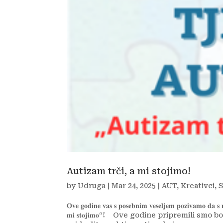
Autizam trči, a mi stojimo!
by
Udruga
|
Mar 24, 2025
|
AUT
,
Kreativci
,
S
𝐎𝐯𝐞 𝐠𝐨𝐝𝐢𝐧𝐞 𝐯𝐚𝐬 𝐬 𝐩𝐨𝐬𝐞𝐛𝐧𝐢𝐦 𝐯𝐞𝐬𝐞𝐥𝐣𝐞𝐦 𝐩𝐨𝐳𝐢𝐯𝐚𝐦𝐨 𝐝𝐚 𝐬 𝐧
𝐦𝐢 𝐬𝐭𝐨𝐣𝐢𝐦𝐨“! ⁣ ⁣ ⁣ Ove godine pripremi