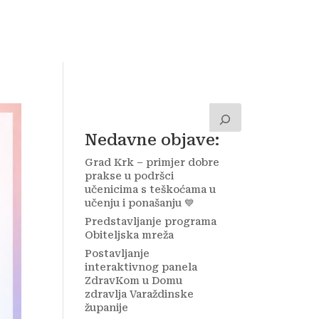
a
Kontakt
Zavolontiraj!
Nedavne objave:
Grad Krk – primjer dobre
prakse u podršci
učenicima s teškoćama u
učenju i ponašanju 💙
Predstavljanje programa
Obiteljska mreža
Postavljanje
interaktivnog panela
ZdravKom u Domu
zdravlja Varaždinske
županije