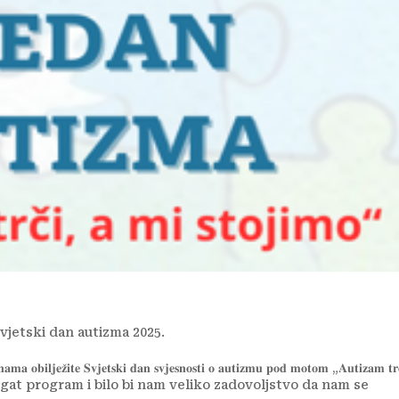
vjetski dan autizma 2025.
𝐚𝐦𝐚 𝐨𝐛𝐢𝐥𝐣𝐞𝐳̌𝐢𝐭𝐞 𝐒𝐯𝐣𝐞𝐭𝐬𝐤𝐢 𝐝𝐚𝐧 𝐬𝐯𝐣𝐞𝐬𝐧𝐨𝐬𝐭𝐢 𝐨 𝐚𝐮𝐭𝐢𝐳𝐦𝐮 𝐩𝐨𝐝 𝐦𝐨𝐭𝐨𝐦 „𝐀𝐮𝐭𝐢𝐳𝐚𝐦 𝐭𝐫
li smo bogat program i bilo bi nam veliko zadovoljstvo da nam se