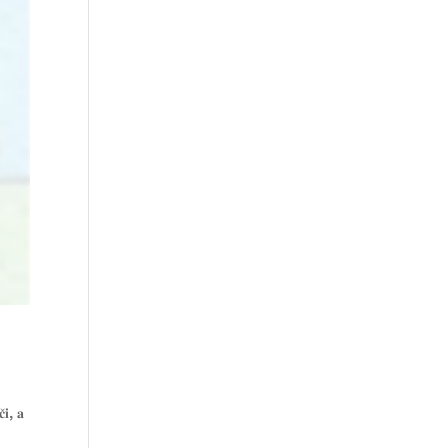
̌𝐢, 𝐚