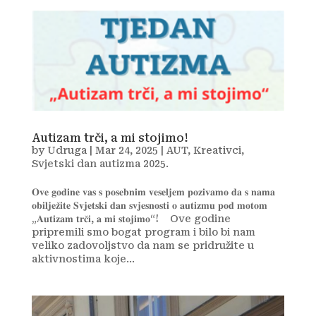
Autizam trči, a mi stojimo!
by
Udruga
|
Mar 24, 2025
|
AUT
,
Kreativci
,
Svjetski dan autizma 2025.
𝐎𝐯𝐞 𝐠𝐨𝐝𝐢𝐧𝐞 𝐯𝐚𝐬 𝐬 𝐩𝐨𝐬𝐞𝐛𝐧𝐢𝐦 𝐯𝐞𝐬𝐞𝐥𝐣𝐞𝐦 𝐩𝐨𝐳𝐢𝐯𝐚𝐦𝐨 𝐝𝐚 𝐬 𝐧𝐚𝐦𝐚
𝐨𝐛𝐢𝐥𝐣𝐞𝐳̌𝐢𝐭𝐞 𝐒𝐯𝐣𝐞𝐭𝐬𝐤𝐢 𝐝𝐚𝐧 𝐬𝐯𝐣𝐞𝐬𝐧𝐨𝐬𝐭𝐢 𝐨 𝐚𝐮𝐭𝐢𝐳𝐦𝐮 𝐩𝐨𝐝 𝐦𝐨𝐭𝐨𝐦
„𝐀𝐮𝐭𝐢𝐳𝐚𝐦 𝐭𝐫𝐜̌𝐢, 𝐚 𝐦𝐢 𝐬𝐭𝐨𝐣𝐢𝐦𝐨“! ⁣ ⁣ ⁣ Ove godine
pripremili smo bogat program i bilo bi nam
veliko zadovoljstvo da nam se pridružite u
aktivnostima koje...