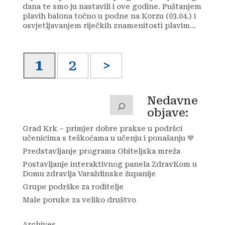
dana te smo ju nastavili i ove godine. Puštanjem
plavih balona točno u podne na Korzu (03.04.) i
osvjetljavanjem riječkih znamenitosti plavim...
1
2
>
Nedavne
objave:
Grad Krk – primjer dobre prakse u podršci
učenicima s teškoćama u učenju i ponašanju 💙
Predstavljanje programa Obiteljska mreža
Postavljanje interaktivnog panela ZdravKom u
Domu zdravlja Varaždinske županije
Grupe podrške za roditelje
Male poruke za veliko društvo
Archives