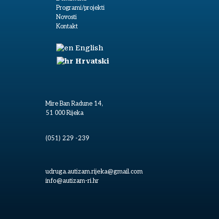
Programi/projekti
Novosti
Kontakt
English
Hrvatski
Mire Ban Radune 14,
51 000 Rijeka
(051) 229 -239
udruga.autizam.rijeka@gmail.com
info@autizam-ri.hr